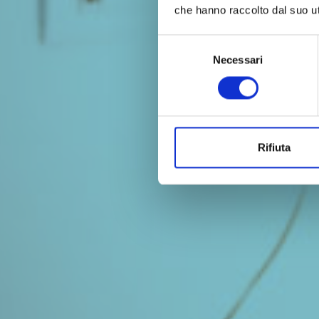
che hanno raccolto dal suo uti
Selezione
Necessari
del
consenso
Rifiuta